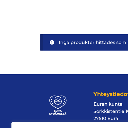
Inga produkter hittades som m
Yhteystiedo
Euran kunta
Sorkkistentie 
27510 Eura
puh
02 839 90