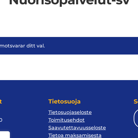
otsvarar ditt val.
t
Tietosuoja
S
Tietosuojaseloste
10
Toimitusehdot
Saavutettavuusseloste
1
Tietoa maksamisesta