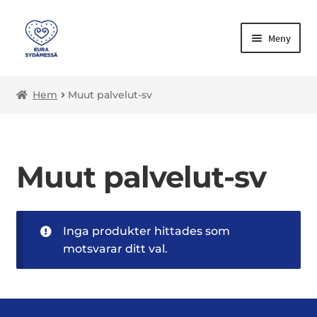
Meny
Expand
Kulttuuripalvelut-sv
Hem
Muut palvelut-sv
underm
Expand
Liikuntapalvelut-sv
underm
Nuorisopalvelut-sv
Muut palvelut-sv
Opetus-sv
Expand
Muut palvelut-sv
Inga produkter hittades som
underm
motsvarar ditt val.