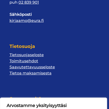
puh
02 839 901
Sähköposti
kirjaamo@eura.fi
Tietosuoja
Tietosuojaseloste
Toimitusehdot
Saavutettavuusseloste
Tietoa maksamisesta
Seuraa meitä
Arvostamme yksityisyyttäsi