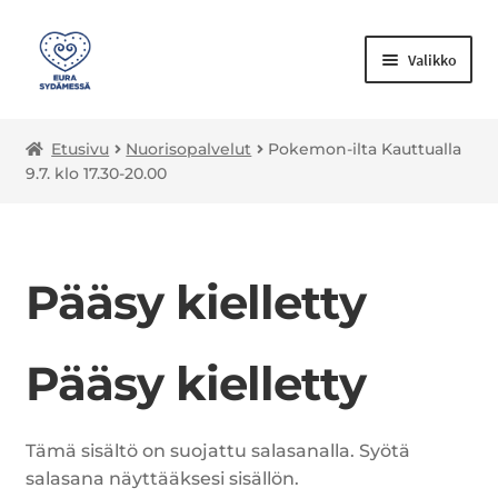
Valikko
Laajenn
Kulttuuripalvelut
Etusivu
Nuorisopalvelut
Pokemon-ilta Kauttualla
alemma
9.7. klo 17.30-20.00
tason
Laajenn
Liikuntapalvelut
valikko
alemma
tason
Nuorisopalvelut
valikko
Pääsy kielletty
Opetus
Laajenn
Muut palvelut
Pääsy kielletty
alemma
tason
valikko
Tämä sisältö on suojattu salasanalla. Syötä
salasana näyttääksesi sisällön.