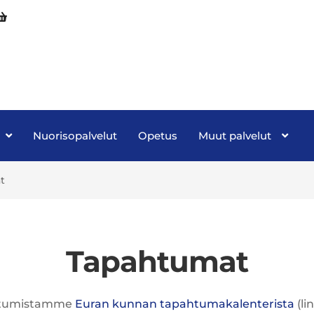
Nuorisopalvelut
Opetus
Muut palvelut
t
Tapahtumat
ahtumistamme
Euran kunnan tapahtumakalenterista
(li