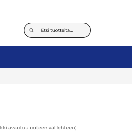
Etsi:
Haku
nkki avautuu uuteen välilehteen).