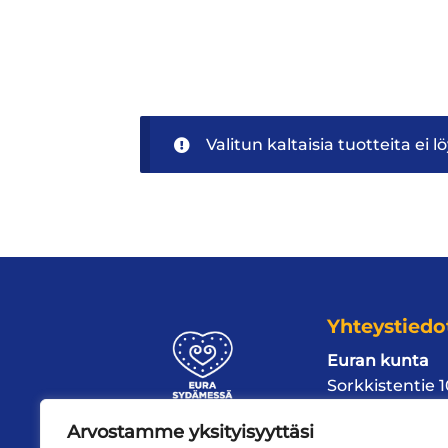
Valitun kaltaisia tuotteita ei l
Yhteystiedo
Euran kunta
Sorkkistentie 
27510 Eura
Arvostamme yksityisyyttäsi
puh
02 839 90