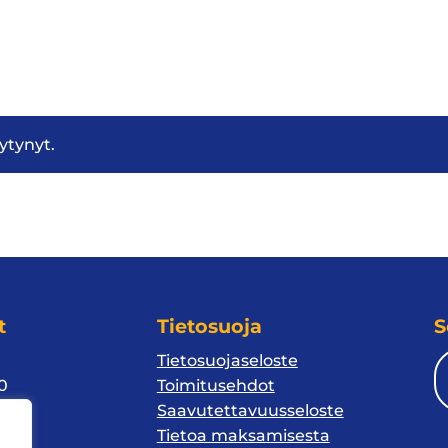
öytynyt.
t
Tietosuoja
S
Tietosuojaseloste
10
Toimitusehdot
Saavutettavuusseloste
1
Tietoa maksamisesta